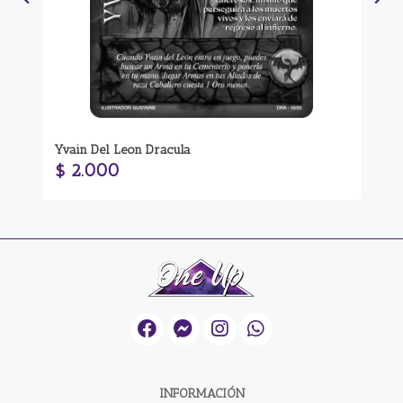
Mit
Yvain Del Leon Dracula
Me
$ 2.000
$
INFORMACIÓN