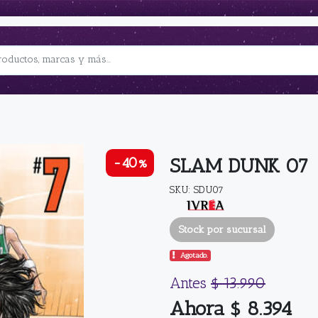
SLAM DUNK 07
-40%
SKU: SDU07
Stock por sucursal
Agotado.
Antes
$ 13.990
Ahora $ 8.394