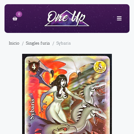
0
Inicio
Singles furia
Sybaris