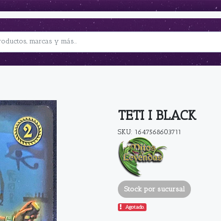
TETI I BLACK
SKU: 1647568603711
Stock por sucursal
Agotado.