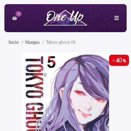
0
Inicio
Mangas
Tokyo ghoul 05
-40%