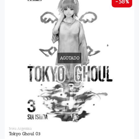
-58%
AGOTADO
Ivrea Argentina
Tokyo Ghoul 03