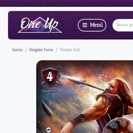
Inicio
Singles furia
Viriato foil