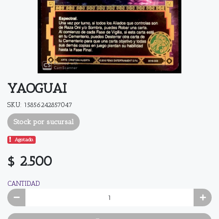
YAOGUAI
SKU: 15856242857047
Stock por sucursal
Agotado.
$ 2.500
CANTIDAD