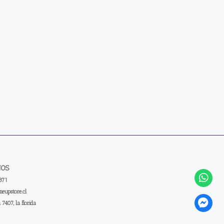
NOS
371
eupstore.cl
a 7407, la florida