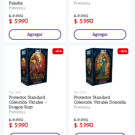
Paladin
Preventa
Preventa
$ 9.990
$ 9.990
$ 5.990
$ 5.990
Agregar
Agregar
-40%
-40%
Top Deck
Top Deck
Protector Standard
Protector Standard
Colección Vitrales -
Colección Vitrales Doncella
Dragon Rojo
Preventa
Preventa
$ 9.990
$ 9.990
$ 5.990
$ 5.990