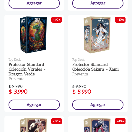
Agregar
Agregar
-40%
-40%
Top Deck
Top Deck
Protector Standard
Protector Standard
Colección Vitrales -
Colección Sakura - Kami
Dragon Verde
Preventa
Preventa
$ 9.990
$ 9.990
$ 5.990
$ 5.990
Agregar
Agregar
-40%
-40%