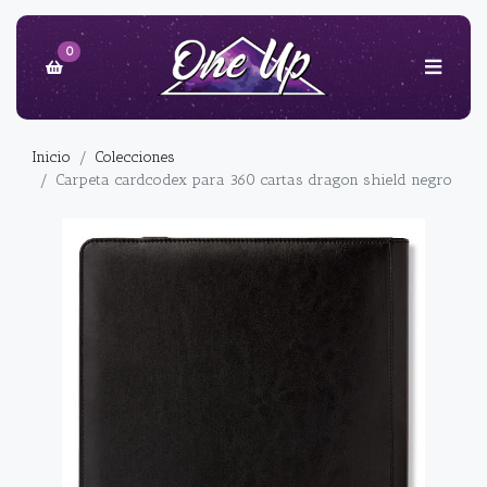
0
Inicio
Colecciones
Carpeta cardcodex para 360 cartas dragon shield negro