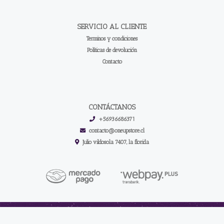
SERVICIO AL CLIENTE
Terminos y condiciones
Políticas de devolución
Contacto
CONTÁCTANOS
+56936686371
contacto@oneupstore.cl
Julio vildosola 7407, la florida
One up store | Los Mejores Accesorios Para Tus Cartas © 2026
Creado por
Bsale