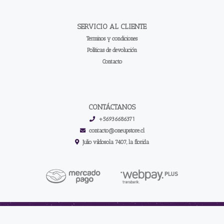
SERVICIO AL CLIENTE
Terminos y condiciones
Políticas de devolución
Contacto
CONTÁCTANOS
+56936686371
contacto@oneupstore.cl
Julio vildosola 7407, la florida
One up store | Los Mejores Accesorios Para Tus Cartas © 2026
Creado por
Bsale