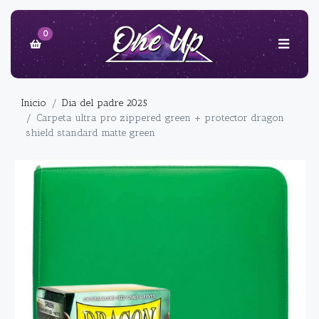
0
Inicio
Dia del padre 2025
Carpeta ultra pro zippered green + protector dragon
shield standard matte green