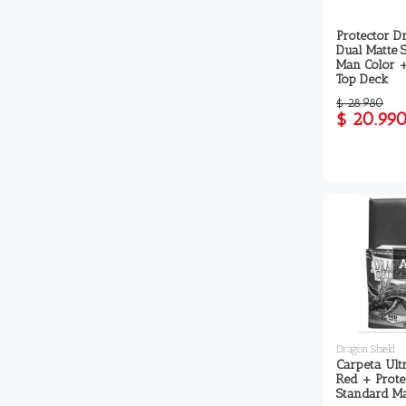
Protector D
Dual Matte 
Man Color +
Top Deck
$ 28.980
$ 20.99
Dragon Shield
Carpeta Ult
Red + Prote
Standard Ma