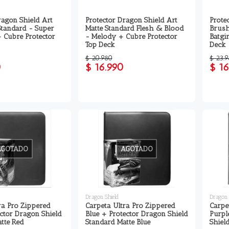
ragon Shield Art
Protector Dragon Shield Art
Prote
Standard - Super
Matte Standard Flesh & Blood
Brush
 Cubre Protector
- Melody + Cubre Protector
Batgi
Top Deck
Deck
$ 20.980
$ 23.
0
$ 16.990
$ 16
AGOTADO
AGOTADO
Dragon Shield
Dragon 
ra Pro Zippered
Carpeta Ultra Pro Zippered
Carpe
ctor Dragon Shield
Blue + Protector Dragon Shield
Purpl
tte Red
Standard Matte Blue
Shiel