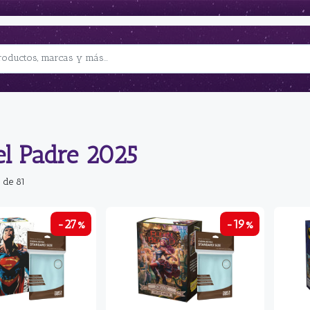
el Padre 2025
 de 81
-27%
-19%