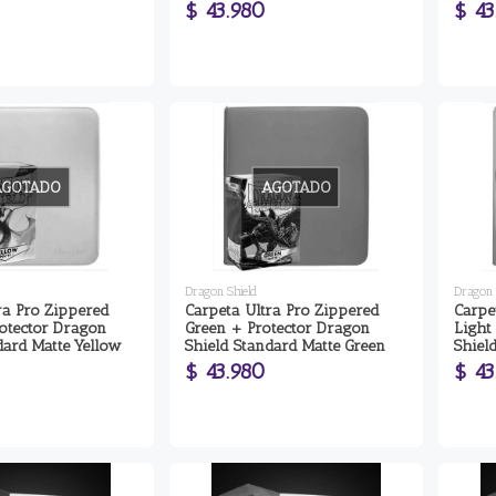
$ 43.980
$ 43
AGOTADO
AGOTADO
Dragon Shield
Dragon 
ra Pro Zippered
Carpeta Ultra Pro Zippered
Carpe
otector Dragon
Green + Protector Dragon
Light
dard Matte Yellow
Shield Standard Matte Green
Shiel
$ 43.980
$ 43