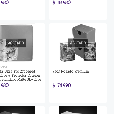
.980
$ 43.980
AGOTADO
AGOTADO
Shield
ta Ultra Pro Zippered
Pack Rosado Premium
 Blue + Protector Dragon
d Standard Matte Sky Blue
.980
$ 74.990