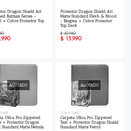
ctor Dragon Shield Art
Protector Dragon Shield Art
ed Batman Series -
Matte Standard Flesh & Blood
rl + Cubre Protector Top
- Enigma + Cubre Protector
Top Deck
980
$ 20.980
.990
$ 15.990
AGOTADO
AGOTADO
Shield
Dragon Shield
ta Ultra Pro Zippered
Carpeta Ultra Pro Zippered
e + Protector Dragon
Teal + Protector Dragon Shield
d Standard Matte Nebula
Standard Matte Petrol