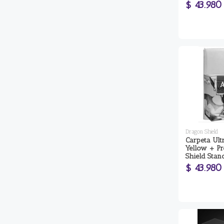
$ 43.980
Dragon Shield
Carpeta Ult
Yellow + Pr
Shield Stan
$ 43.980