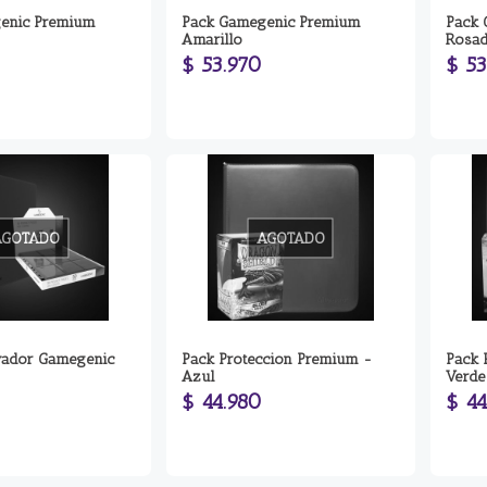
enic Premium
Pack Gamegenic Premium
Pack 
Amarillo
Rosa
$ 53.970
$ 53
AGOTADO
AGOTADO
vador Gamegenic
Pack Proteccion Premium -
Pack 
Azul
Verde
$ 44.980
$ 44