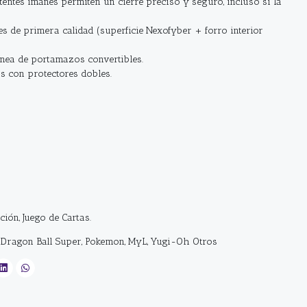
tentes imanes permiten un cierre preciso y seguro, incluso si la
res de primera calidad (superficie Nexofyber + forro interior
ínea de portamazos convertibles.
s con protectores dobles.
cción, Juego de Cartas.
, Dragon Ball Super, Pokemon, MyL, Yugi-Oh Otros