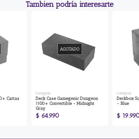
Tambien podría interesarte
AGOTADO
Gamegenic
Gamegenic
0+ Cartas
Deck Case Gamegenic Dungeon
Deckbox Sq
1100+ Convertible - Midnight
- Blue
Gray
$ 64.990
$ 19.99