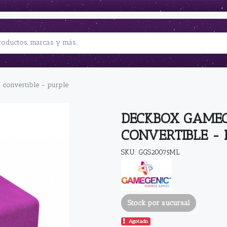
convertible - purple
DECKBOX GAMEG
CONVERTIBLE - 
SKU: GGS20075ML
Stock por sucursal
Agotado.