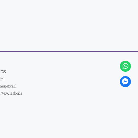
NOS
371
eupstore.cl
a 7407, la florida