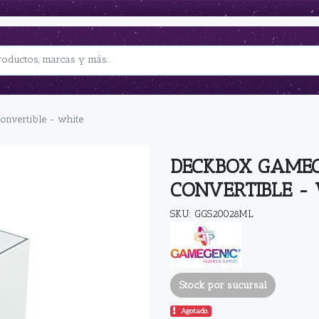
nvertible - white
DECKBOX GAMEG
CONVERTIBLE -
SKU: GGS20028ML
Stock por sucursal
Agotado.