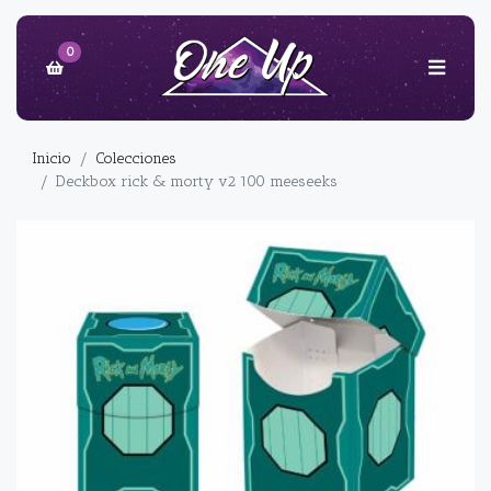
0
Inicio
Colecciones
Deckbox rick & morty v2 100 meeseeks