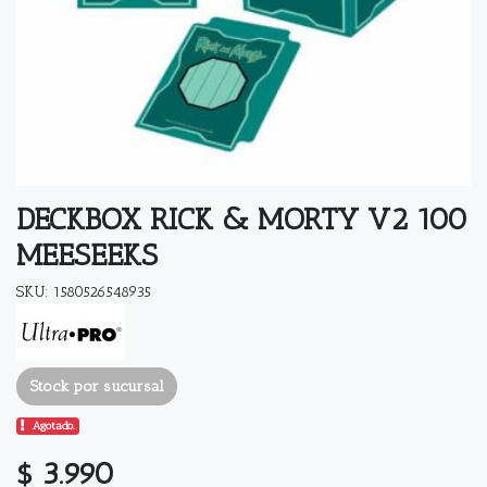
DECKBOX RICK & MORTY V2 100
MEESEEKS
SKU: 1580526548935
Stock por sucursal
Agotado.
$ 3.990