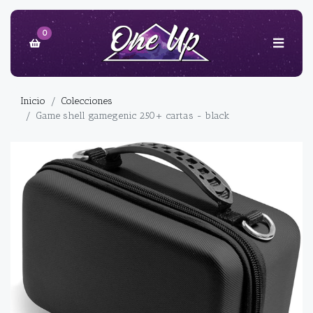
0
Inicio
Colecciones
Game shell gamegenic 250+ cartas - black