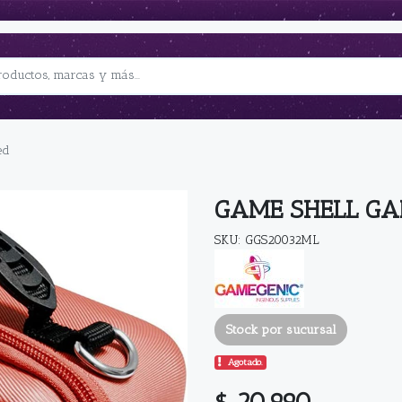
ed
GAME SHELL GA
SKU: GGS20032ML
Stock por sucursal
Agotado.
$ 20.990