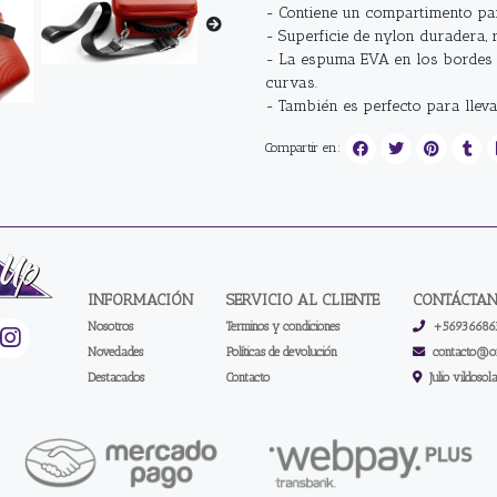
- Contiene un compartimento pa
- Superficie de nylon duradera, r
- La espuma EVA en los bordes 
curvas.
- También es perfecto para llev
Compartir en:
INFORMACIÓN
SERVICIO AL CLIENTE
CONTÁCTA
Nosotros
Terminos y condiciones
+56936686
Novedades
Políticas de devolución
contacto@on
Destacados
Contacto
Julio vildosol