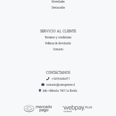
Novedades
Destacados
SERVICIO AL CLIENTE
Terminos y condiciones
Políticas de devolución
Contacto
CONTÁCTANOS
+56936686371
contacto@oneupstore.cl
Julio vildosola 7407, la florida