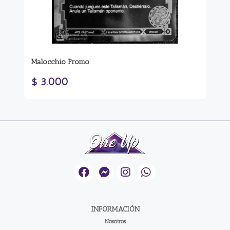
Malocchio Promo
Eu
My
$ 3.000
$
INFORMACIÓN
Nosotros