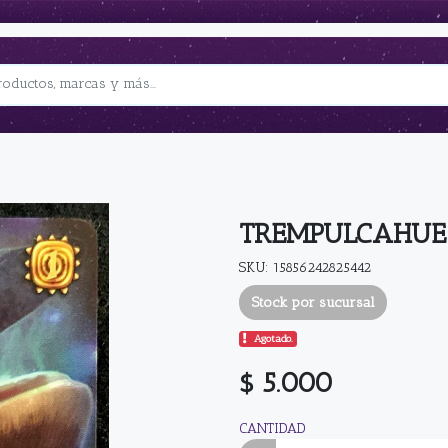
TREMPULCAHUE
SKU: 15856242825442
Stock por sucursal
Agotado.
$ 5.000
CANTIDAD