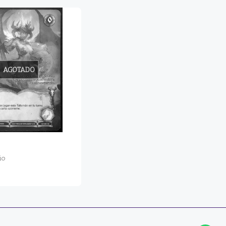
AGOTADO
io