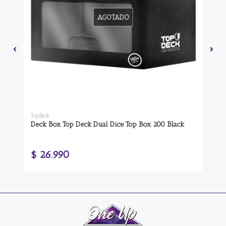
AGOTADO
Topdeck
Dra
tte
Deck Box Top Deck Dual Dice Top Box 200 Black
Pr
Tr
$ 26.990
$