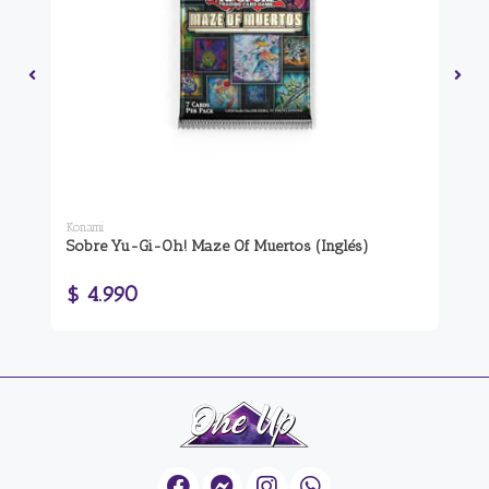
Konami
Yu-
Sobre Yu-Gi-Oh! Maze Of Muertos (Inglés)
So
$ 
$ 4.990
$