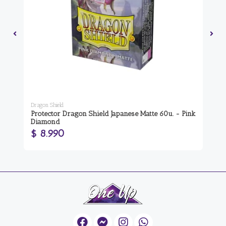
Dragon Shield
Dra
Protector Dragon Shield Japanese Matte 60u. - Pink
Pr
Diamond
Em
$ 8.990
$