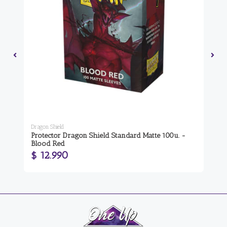
Dragon Shield
Dra
Protector Dragon Shield Standard Matte 100u. -
De
Blood Red
Re
$ 12.990
$