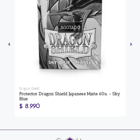
AGOTADO
Dragon Shield
Dra
Protector Dragon Shield Japanese Matte 60u. - Sky
Pr
Blue
Ap
$ 8.990
$