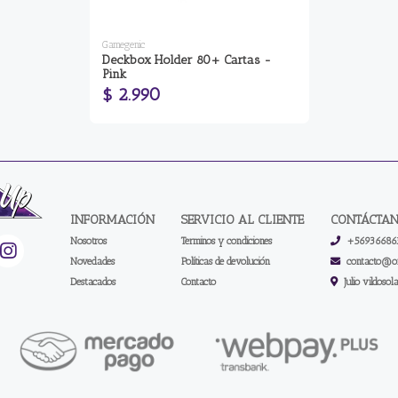
Gamegenic
Deckbox Holder 80+ Cartas -
Pink
$ 2.990
INFORMACIÓN
SERVICIO AL CLIENTE
CONTÁCTA
Nosotros
Terminos y condiciones
+56936686
Novedades
Políticas de devolución
contacto@on
Destacados
Contacto
Julio vildosol