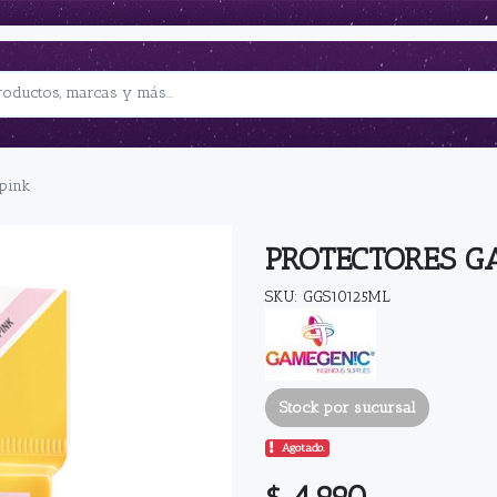
 pink
PROTECTORES GA
SKU: GGS10125ML
Stock por sucursal
Agotado.
$ 4.990