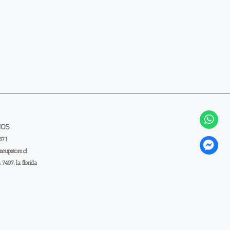
NOS
371
eupstore.cl
a 7407, la florida