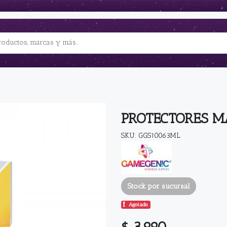
PROTECTORES M
SKU: GGS10063ML
Stock por sucursal
Agotado.
$ 3.990