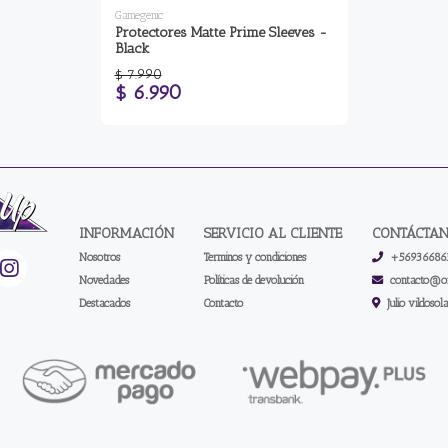
Gamegenic
Protectores Matte Prime Sleeves -
Black
$ 7.990
$ 6.990
INFORMACIÓN
SERVICIO AL CLIENTE
CONTÁCTA
Nosotros
Terminos y condiciones
+56936686
Novedades
Políticas de devolución
contacto@on
Destacados
Contacto
Julio vildosol