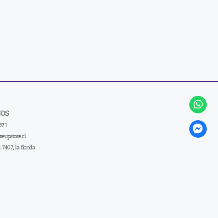
NOS
371
eupstore.cl
a 7407, la florida