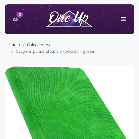
0
Inicio
Colecciones
Carpeta prime album 8-pocket - green