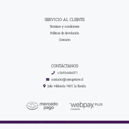
SERVICIO AL CLIENTE
Terminos y condiciones
Políticas de devolución
Contacto
CONTÁCTANOS
+56936686371
contacto@oneupstore.cl
Julio vildosola 7407, la florida
One up store | Los Mejores Accesorios Para Tus Cartas © 2026