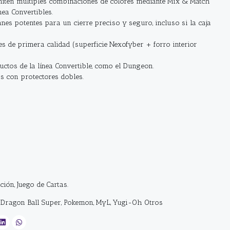
iten múltiples combinaciones de colores mediante Mix & Match
nea Convertibles.
nes potentes para un cierre preciso y seguro, incluso si la caja
res de primera calidad (superficie Nexofyber + forro interior
ctos de la línea Convertible, como el Dungeon.
s con protectores dobles.
cción, Juego de Cartas.
, Dragon Ball Super, Pokemon, MyL, Yugi-Oh Otros