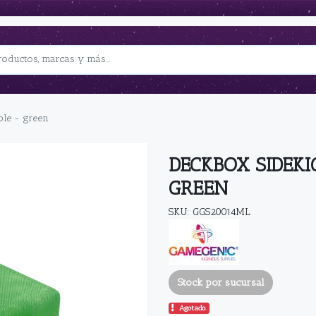
ble - green
DECKBOX SIDEKI
GREEN
SKU: GGS20014ML
Stock por sucursal
Agotado.