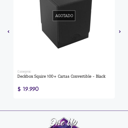
AGOTADO
Gamegenic
Gam
Deckbox Squire 100+ Cartas Convertible - Black
De
$ 19.990
$