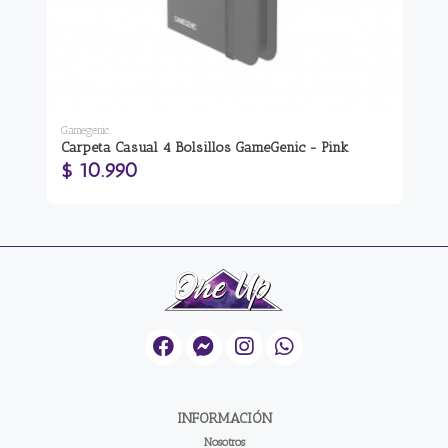
Gamegenic
Gam
Carpeta Casual 4 Bolsillos GameGenic - Pink
Ca
$ 10.990
$
INFORMACIÓN
Nosotros