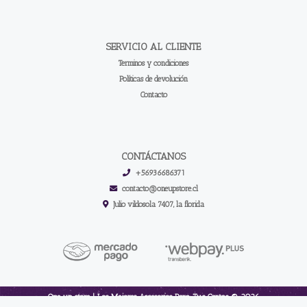
SERVICIO AL CLIENTE
Terminos y condiciones
Políticas de devolución
Contacto
CONTÁCTANOS
+56936686371
contacto@oneupstore.cl
Julio vildosola 7407, la florida
One up store | Los Mejores Accesorios Para Tus Cartas © 2026