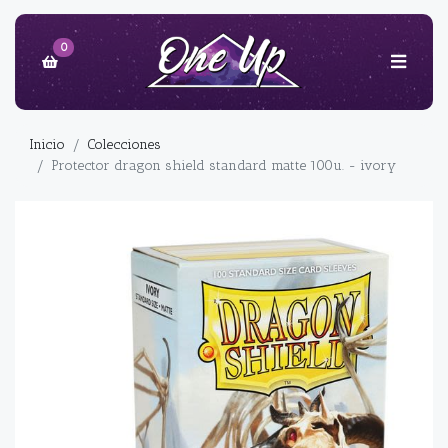
0
Inicio
Colecciones
Protector dragon shield standard matte 100u. - ivory