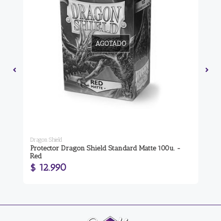
AGOTADO
Dragon Shield
Mit
Protector Dragon Shield Standard Matte 100u. -
To
Red
$ 12.990
$